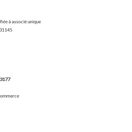
fiée à associé unique
231145
3177
 commerce