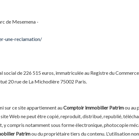
rc de Mesemena -
er-une-reclamation/
l social de 226 515 euros, immatriculée au Registre du Commerce 
itué 20 rue de La Michodière 75002 Paris.
ni sur ce site appartiennent au
Comptoir immobilier Patrim
ou au p
ite Web ne peut être copié, reproduit, distribué, republié, téléchar
it, y compris notamment sous forme électronique, photocopie méca
obilier Patrim
ou du propriétaire tiers du contenu. L'utilisation no